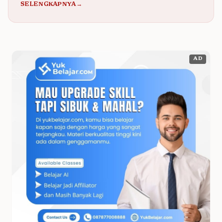
SELENGKAPNYA→
AD