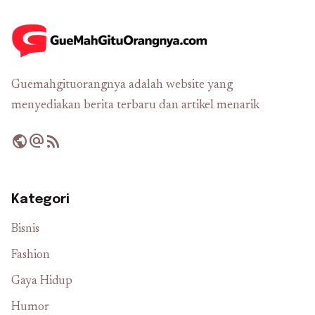
Guemahgituorangnya adalah website yang
menyediakan berita terbaru dan artikel menarik
public
alternate_email
rss_feed
Kategori
Bisnis
Fashion
Gaya Hidup
Humor