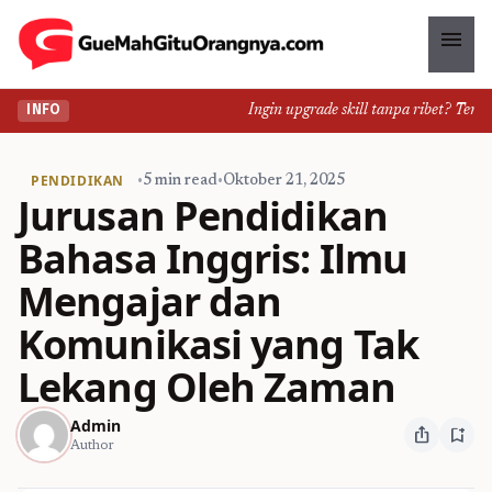
menu
Ingin upgrade skill tanpa ribet? Temukan
INFO
PENDIDIKAN
•
5 min read
•
Oktober 21, 2025
Jurusan Pendidikan
Bahasa Inggris: Ilmu
Mengajar dan
Komunikasi yang Tak
Lekang Oleh Zaman
Admin
ios_share
bookmark_add
Author