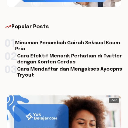
trending_up
Popular Posts
01
Minuman Penambah Gairah Seksual Kaum
Pria
02
Cara Efektif Menarik Perhatian di Twitter
dengan Konten Cerdas
03
Cara Mendaftar dan Mengakses Ayocpns
Tryout
AD