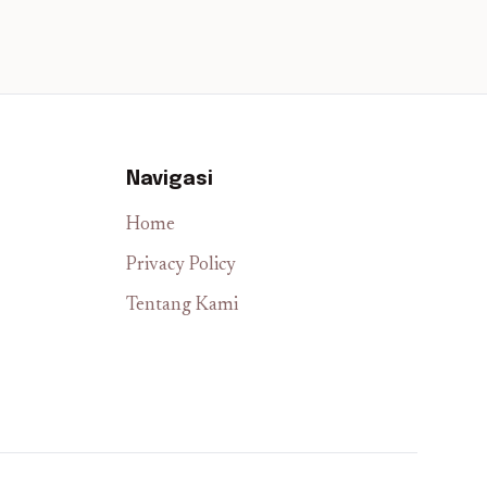
Navigasi
Home
Privacy Policy
Tentang Kami