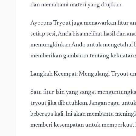
dan memahami materi yang diujikan.
Ayocpns Tryout juga menawarkan fitur anal
setiap sesi, Anda bisa melihat hasil dan ana
memungkinkan Anda untuk mengetahui ba
memberikan gambaran tentang kekuatan s
Langkah Keempat: Mengulangi Tryout untu
Satu fitur lain yang sangat menguntung
tryout jika dibutuhkan. Jangan ragu unt
beberapa kali. Ini akan membantu menin
memberi kesempatan untuk memperkuat in