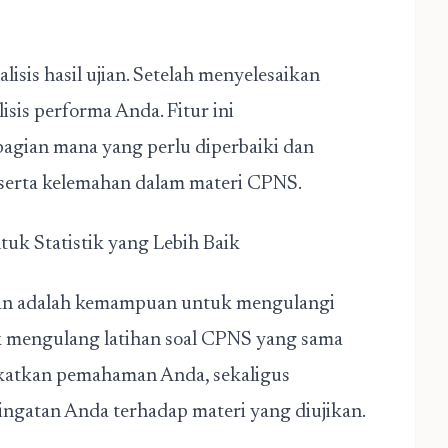
isis hasil ujian. Setelah menyelesaikan
lisis performa Anda. Fitur ini
gian mana yang perlu diperbaiki dan
erta kelemahan dalam materi CPNS.
k Statistik yang Lebih Baik
kan adalah kemampuan untuk mengulangi
uk mengulang latihan soal CPNS yang sama
gkatkan pemahaman Anda, sekaligus
gatan Anda terhadap materi yang diujikan.