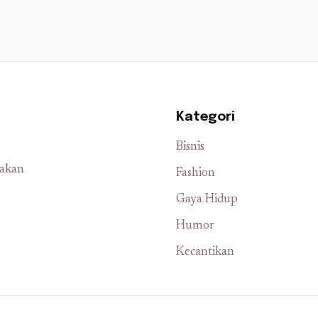
Kategori
Bisnis
iakan
Fashion
Gaya Hidup
Humor
Kecantikan