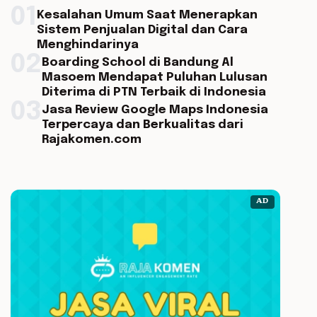
01
Kesalahan Umum Saat Menerapkan
Sistem Penjualan Digital dan Cara
Menghindarinya
02
Boarding School di Bandung Al
Masoem Mendapat Puluhan Lulusan
Diterima di PTN Terbaik di Indonesia
03
Jasa Review Google Maps Indonesia
Terpercaya dan Berkualitas dari
Rajakomen.com
AD