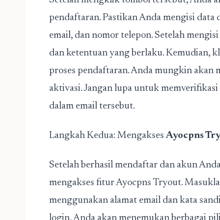
Setelah mengklik tombol tersebut, Anda a
pendaftaran. Pastikan Anda mengisi data 
email, dan nomor telepon. Setelah mengisi
dan ketentuan yang berlaku. Kemudian, k
proses pendaftaran. Anda mungkin akan me
aktivasi. Jangan lupa untuk memverifikas
dalam email tersebut.
Langkah Kedua: Mengakses
Ayocpns Try
Setelah berhasil mendaftar dan akun Anda 
mengakses fitur Ayocpns Tryout. Masukl
menggunakan alamat email dan kata sandi
login, Anda akan menemukan berbagai pil