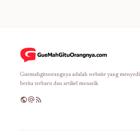
Guemahgituorangnya adalah website yang menyed
berita terbaru dan artikel menarik
public
alternate_email
rss_feed