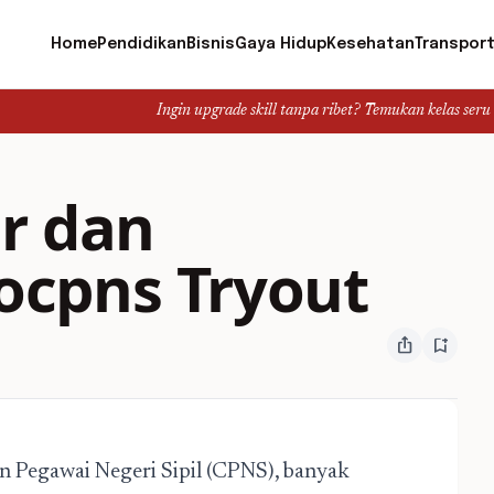
Home
Pendidikan
Bisnis
Gaya Hidup
Kesehatan
Transport
Ingin upgrade skill tanpa ribet? Temukan kelas seru dan materi len
r dan
cpns Tryout
ios_share
bookmark_add
n Pegawai Negeri Sipil (CPNS), banyak