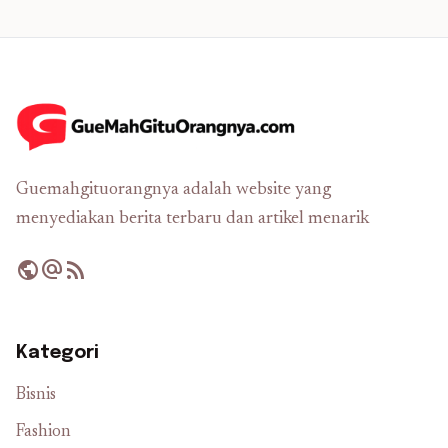
Guemahgituorangnya adalah website yang
menyediakan berita terbaru dan artikel menarik
public
alternate_email
rss_feed
Kategori
Bisnis
Fashion