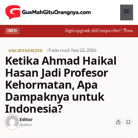
menu
Ingin upgrade skill tanpa ribet? Temukan ke
INFO
UNCATEGORIZED
•
5 min read
•
Juni 22, 2026
Ketika Ahmad Haikal
Hasan Jadi Profesor
Kehormatan, Apa
Dampaknya untuk
Indonesia?
Editor
ios_share
bookmark_add
Author