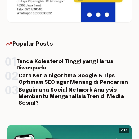
trending_up
Popular Posts
01
Tanda Kolesterol Tinggi yang Harus
Diwaspadai
02
Cara Kerja Algoritma Google & Tips
Optimasi SEO agar Menang di Pencarian
03
Bagaimana Social Network Analysis
Membantu Menganalisis Tren di Media
Sosial?
AD