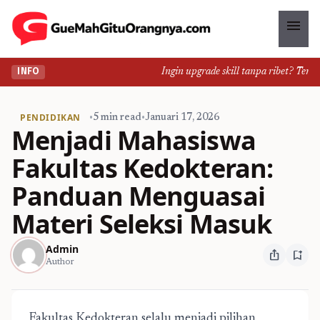
menu
Ingin upgrade skill tanpa ribet? Temukan
INFO
PENDIDIKAN
•
5 min read
•
Januari 17, 2026
Menjadi Mahasiswa
Fakultas Kedokteran:
Panduan Menguasai
Materi Seleksi Masuk
Admin
ios_share
bookmark_add
Author
Fakultas Kedokteran selalu menjadi pilihan