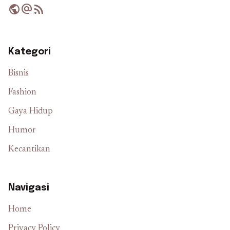
public
alternate_email
rss_feed
Kategori
Bisnis
Fashion
Gaya Hidup
Humor
Kecantikan
Navigasi
Home
Privacy Policy