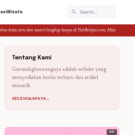
search
asi
Wisata
u dan materi lengkap hanya di YukBelajar.com. Mulai langkah suksesmu hari i
Tentang Kami
Guemahgituorangnya adalah website yang
menyediakan berita terbaru dan artikel
menarik
SELENGKAPNYA→
AD