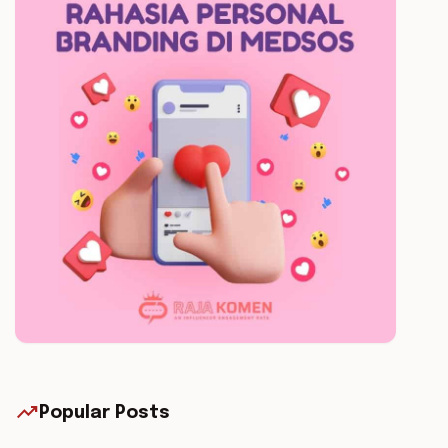
trending_up
Popular Posts