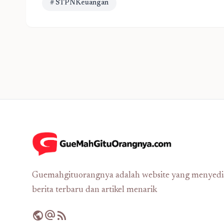
# STPNKeuangan
Guemahgituorangnya adalah website yang menyed
berita terbaru dan artikel menarik
public
alternate_email
rss_feed