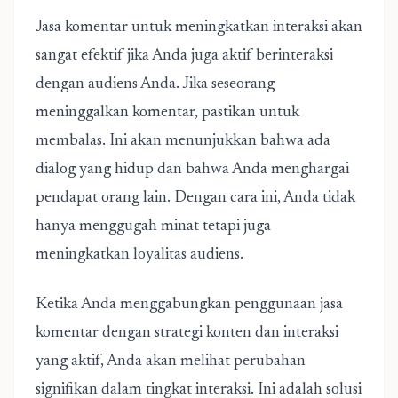
Jasa komentar untuk meningkatkan interaksi
akan
sangat efektif jika Anda juga aktif berinteraksi
dengan audiens Anda. Jika seseorang
meninggalkan komentar, pastikan untuk
membalas. Ini akan menunjukkan bahwa ada
dialog yang hidup dan bahwa Anda menghargai
pendapat orang lain. Dengan cara ini, Anda tidak
hanya menggugah minat tetapi juga
meningkatkan loyalitas audiens.
Ketika Anda menggabungkan penggunaan jasa
komentar dengan strategi konten dan interaksi
yang aktif, Anda akan melihat perubahan
signifikan dalam tingkat interaksi. Ini adalah solusi