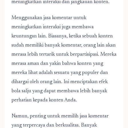
meningkatkan interaksi dan jangkauan konten.
Menggunakan
jasa komentar untuk
meningkatkan interaksi
juga membawa
keuntungan lain. Biasanya, ketika sebuah konten
sudah memiliki banyak komentar, orang lain akan
merasa lebih tertarik untuk berpartisipasi. Mereka
merasa aman dan yakin bahwa konten yang
mereka lihat adalah sesuatu yang populer dan
dihargai oleh orang lain. Ini menciptakan efek
bola salju yang dapat membawa lebih banyak
perhatian kepada konten Anda.
Namun, penting untuk memilih jasa komentar
yang terpercaya dan berkualitas. Banyak