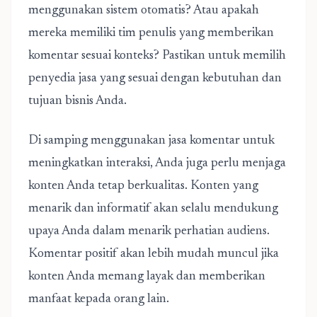
menggunakan sistem otomatis? Atau apakah
mereka memiliki tim penulis yang memberikan
komentar sesuai konteks? Pastikan untuk memilih
penyedia jasa yang sesuai dengan kebutuhan dan
tujuan bisnis Anda.
Di samping menggunakan
jasa komentar untuk
meningkatkan interaksi
, Anda juga perlu menjaga
konten Anda tetap berkualitas. Konten yang
menarik dan informatif akan selalu mendukung
upaya Anda dalam menarik perhatian audiens.
Komentar positif akan lebih mudah muncul jika
konten Anda memang layak dan memberikan
manfaat kepada orang lain.