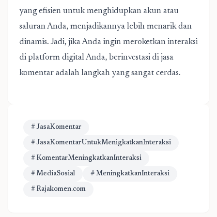
yang efisien untuk menghidupkan akun atau
saluran Anda, menjadikannya lebih menarik dan
dinamis. Jadi, jika Anda ingin meroketkan interaksi
di platform digital Anda, berinvestasi di jasa
komentar adalah langkah yang sangat cerdas.
# JasaKomentar
# JasaKomentarUntukMenigkatkanInteraksi
# KomentarMeningkatkanInteraksi
# MediaSosial
# MeningkatkanInteraksi
# Rajakomen.com