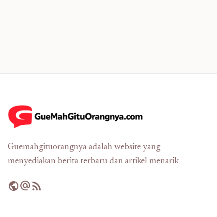
Guemahgituorangnya adalah website yang
menyediakan berita terbaru dan artikel menarik
public
alternate_email
rss_feed