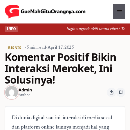
menu
Ingin upgrade skill tanpa ribet? Temuka
INFO
BISNIS
•
5 min read
•
April 17, 2025
Komentar Positif Bikin
Interaksi Meroket, Ini
Solusinya!
Admin
ios_share
bookmark_add
Author
Di dunia digital saat ini, interaksi di media sosial
dan platform online lainnya menjadi hal yang