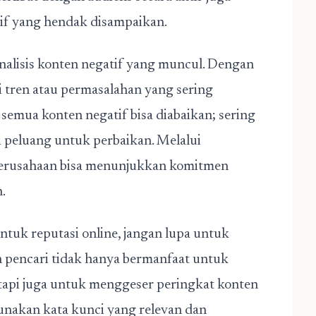
f yang hendak disampaikan.
alisis konten negatif yang muncul. Dengan
i tren atau permasalahan yang sering
semua konten negatif bisa diabaikan; sering
di peluang untuk perbaikan. Melalui
 perusahaan bisa menunjukkan komitmen
.
untuk reputasi online
, jangan lupa untuk
pencari tidak hanya bermanfaat untuk
tetapi juga untuk menggeser peringkat konten
unakan kata kunci yang relevan dan