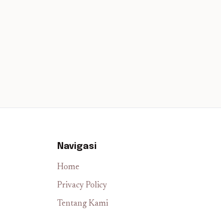
Navigasi
Home
Privacy Policy
Tentang Kami