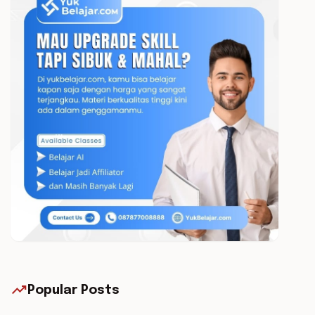
trending_up
Popular Posts