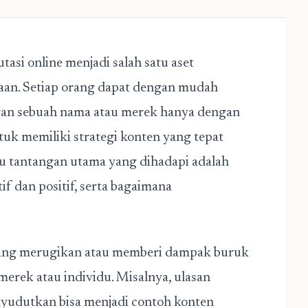
utasi online menjadi salah satu aset
aan. Setiap orang dapat dengan mudah
gan sebuah nama atau merek hanya dengan
ntuk memiliki strategi konten yang tepat
atu tantangan utama yang dihadapi adalah
 dan positif, serta bagaimana
yang merugikan atau memberi dampak buruk
merek atau individu. Misalnya, ulasan
enyudutkan bisa menjadi contoh konten