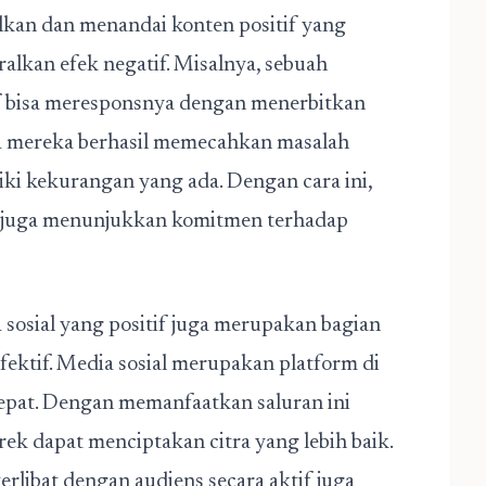
lkan dan menandai konten positif yang
alkan efek negatif. Misalnya, sebuah
f bisa meresponsnya dengan menerbitkan
a mereka berhasil memecahkan masalah
i kekurangan yang ada. Dengan cara ini,
i juga menunjukkan komitmen terhadap
 sosial yang positif juga merupakan bagian
efektif. Media sosial merupakan platform di
epat. Dengan memanfaatkan saluran ini
k dapat menciptakan citra yang lebih baik.
libat dengan audiens secara aktif juga