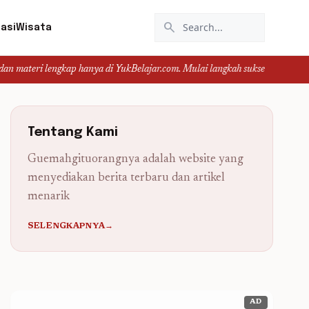
search
asi
Wisata
 lengkap hanya di YukBelajar.com. Mulai langkah suksesmu hari ini! • Mau lu
Tentang Kami
Guemahgituorangnya adalah website yang
menyediakan berita terbaru dan artikel
menarik
SELENGKAPNYA→
AD