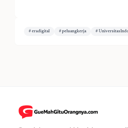
# eradigital
# peluangkerja
# UniversitasInd