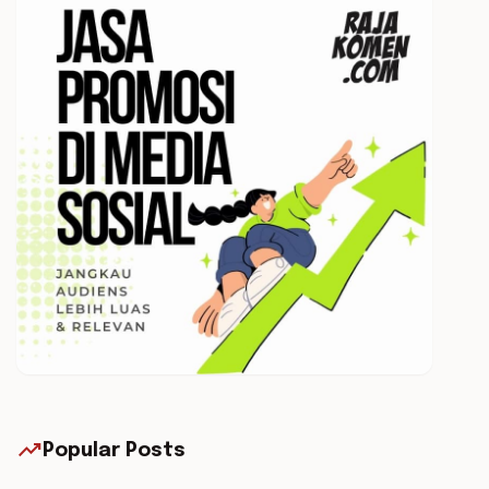
trending_up
Popular Posts