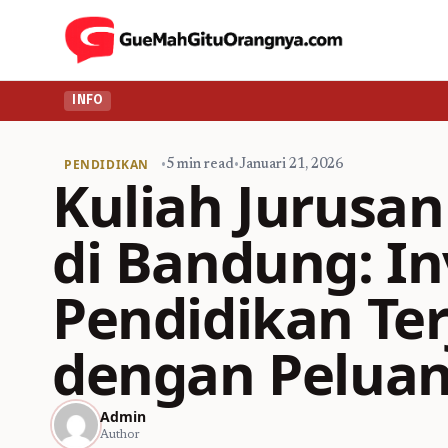
INFO
PENDIDIKAN
•
5 min read
•
Januari 21, 2026
Kuliah Jurusan
di Bandung: In
Pendidikan Te
dengan Peluan
Admin
Author