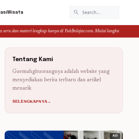
search
asi
Wisata
 lengkap hanya di YukBelajar.com. Mulai langkah suksesmu hari ini! • Mau lul
Tentang Kami
Guemahgituorangnya adalah website yang
menyediakan berita terbaru dan artikel
menarik
SELENGKAPNYA→
AD