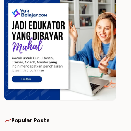
trending_up
Popular Posts