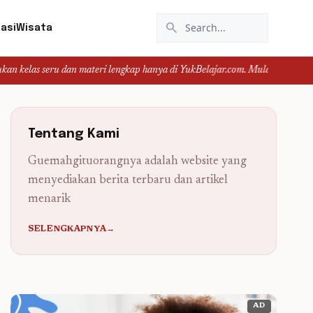
search
asi
Wisata
 dan materi lengkap hanya di YukBelajar.com. Mulai langkah suksesmu hari ini
Tentang Kami
Guemahgituorangnya adalah website yang
menyediakan berita terbaru dan artikel
menarik
SELENGKAPNYA→
AD