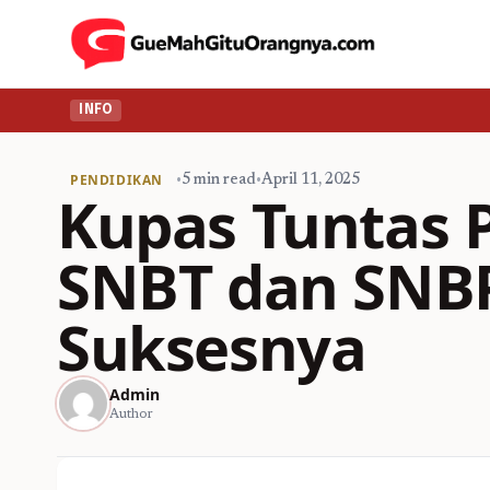
INFO
PENDIDIKAN
•
5 min read
•
April 11, 2025
Kupas Tuntas 
SNBT dan SNBP
Suksesnya
Admin
Author