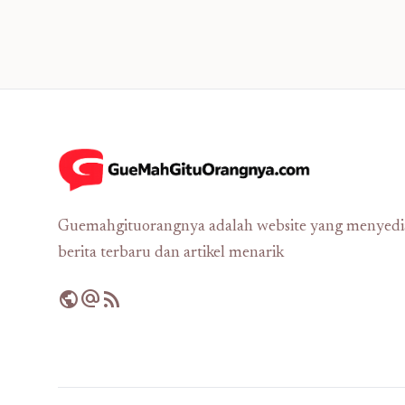
Guemahgituorangnya adalah website yang menyed
berita terbaru dan artikel menarik
public
alternate_email
rss_feed