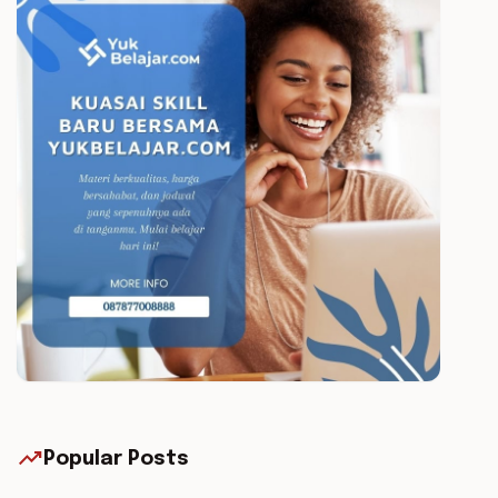
trending_up
Popular Posts