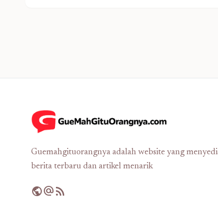
Guemahgituorangnya adalah website yang menyed
berita terbaru dan artikel menarik
public
alternate_email
rss_feed