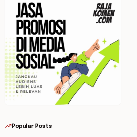
trending_up
Popular Posts