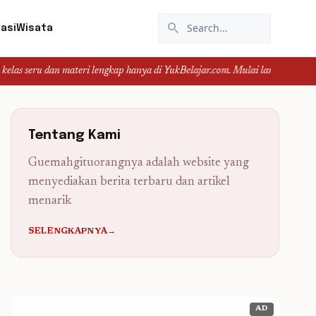
search
asi
Wisata
u dan materi lengkap hanya di YukBelajar.com. Mulai langkah suksesmu hari in
Tentang Kami
Guemahgituorangnya adalah website yang
menyediakan berita terbaru dan artikel
menarik
SELENGKAPNYA→
AD