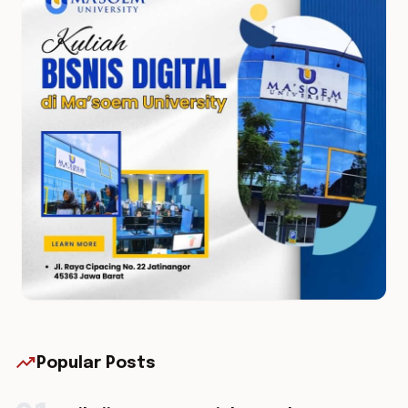
trending_up
Popular Posts