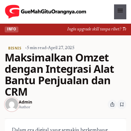
menu
Ingin upgrade skill tanpa ribet? Temuka
INFO
BISNIS
•
5 min read
•
April 27, 2025
Maksimalkan Omzet
dengan Integrasi Alat
Bantu Penjualan dan
CRM
Admin
ios_share
bookmark_add
Author
Dalam era digital yang semakin berkembang,