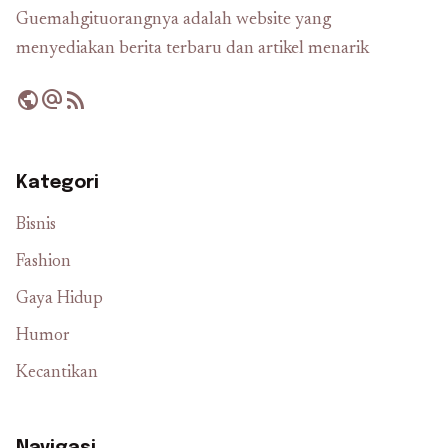
Guemahgituorangnya adalah website yang
menyediakan berita terbaru dan artikel menarik
public
alternate_email
rss_feed
Kategori
Bisnis
Fashion
Gaya Hidup
Humor
Kecantikan