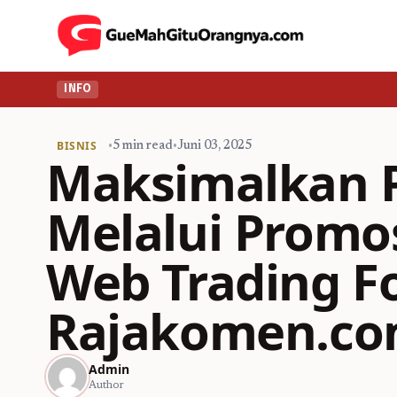
INFO
BISNIS
•
5 min read
•
Juni 03, 2025
Maksimalkan P
Melalui Promo
Web Trading F
Rajakomen.c
Admin
Author