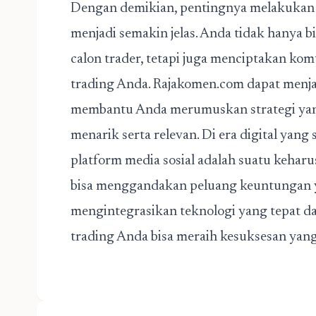
Dengan demikian, pentingnya melakukan 
menjadi semakin jelas. Anda tidak hanya 
calon trader, tetapi juga menciptakan k
trading Anda. Rajakomen.com dapat menjadi
membantu Anda merumuskan strategi yan
menarik serta relevan. Di era digital yang
platform media sosial adalah suatu kehar
bisa menggandakan peluang keuntungan 
mengintegrasikan teknologi yang tepat d
trading Anda bisa meraih kesuksesan yang