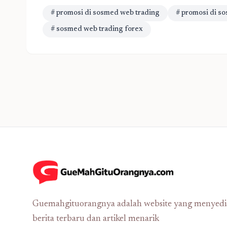
# promosi di sosmed web trading
# promosi di s
# sosmed web trading forex
Guemahgituorangnya adalah website yang menyed
berita terbaru dan artikel menarik