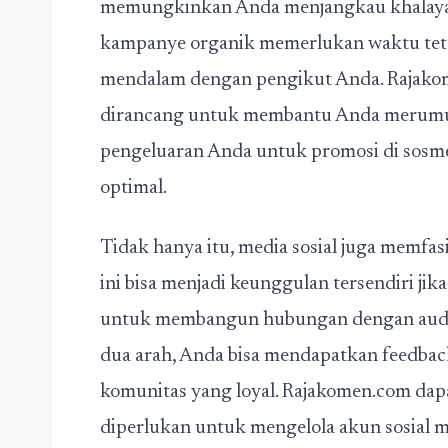
memungkinkan Anda menjangkau khalayak 
kampanye organik memerlukan waktu tetap
mendalam dengan pengikut Anda. Rajakom
dirancang untuk membantu Anda merumus
pengeluaran Anda untuk promosi di sosme
optimal.
Tidak hanya itu, media sosial juga memfasil
ini bisa menjadi keunggulan tersendiri j
untuk membangun hubungan dengan audi
dua arah, Anda bisa mendapatkan feedba
komunitas yang loyal. Rajakomen.com dap
diperlukan untuk mengelola akun sosial m