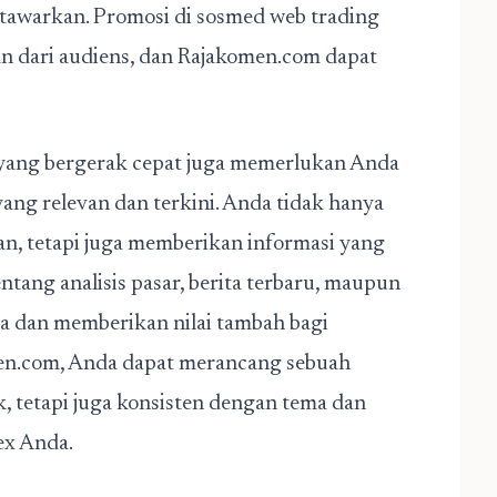
itawarkan. Promosi di sosmed web trading
atan dari audiens, dan Rajakomen.com dapat
 yang bergerak cepat juga memerlukan Anda
ng relevan dan terkini. Anda tidak hanya
, tetapi juga memberikan informasi yang
ntang analisis pasar, berita terbaru, maupun
rga dan memberikan nilai tambah bagi
en.com, Anda dapat merancang sebuah
, tetapi juga konsisten dengan tema dan
ex
Anda.