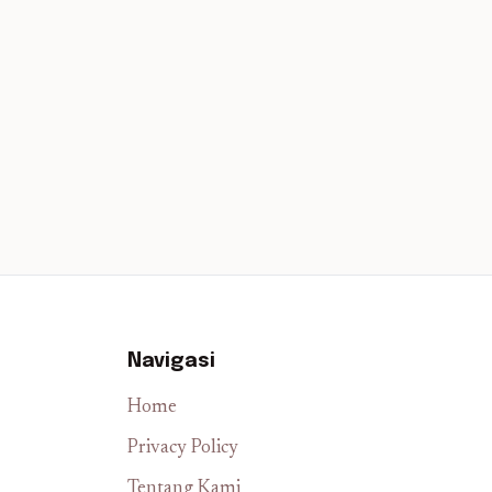
Navigasi
Home
Privacy Policy
Tentang Kami