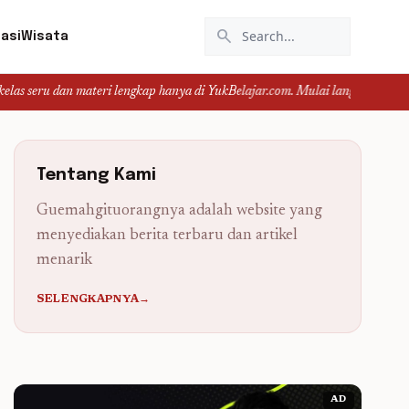
search
asi
Wisata
ateri lengkap hanya di YukBelajar.com. Mulai langkah suksesmu hari ini! • Ma
Tentang Kami
Guemahgituorangnya adalah website yang
menyediakan berita terbaru dan artikel
menarik
SELENGKAPNYA→
AD