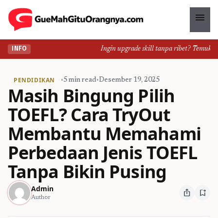
menu
Ingin upgrade skill tanpa ribet? Temukan ke
INFO
PENDIDIKAN
•
5 min read
•
Desember 19, 2025
Masih Bingung Pilih
TOEFL? Cara TryOut
Membantu Memahami
Perbedaan Jenis TOEFL
Tanpa Bikin Pusing
Admin
ios_share
bookmark_add
Author