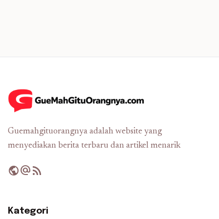
Guemahgituorangnya adalah website yang
menyediakan berita terbaru dan artikel menarik
public
alternate_email
rss_feed
Kategori