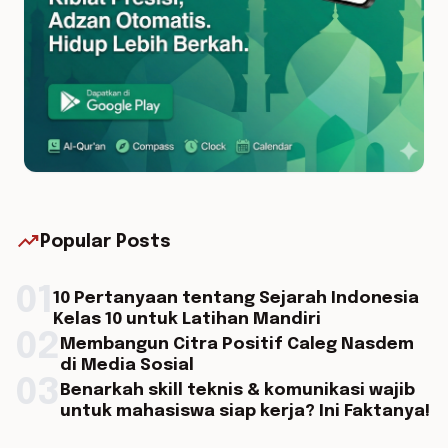
trending_up
Popular Posts
01
10 Pertanyaan tentang Sejarah Indonesia
Kelas 10 untuk Latihan Mandiri
02
Membangun Citra Positif Caleg Nasdem
di Media Sosial
03
Benarkah skill teknis & komunikasi wajib
untuk mahasiswa siap kerja? Ini Faktanya!