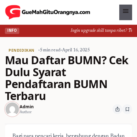
menu
Ingin upgrade skill tanpa ribet? Temuka
INFO
PENDIDIKAN
•
5 min read
•
April 16, 2025
Mau Daftar BUMN? Cek
Dulu Syarat
Pendaftaran BUMN
Terbaru
Admin
ios_share
bookmark_add
Author
Bagi para pencari kerja, bergabung dengan Badan