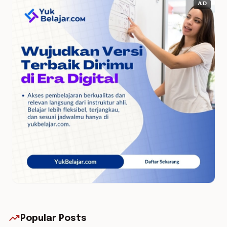
AD
trending_up
Popular Posts