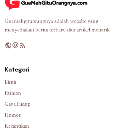
Guemahgituorangnya adalah website yang
menyediakan berita terbaru dan artikel menarik
public
alternate_email
rss_feed
Kategori
Bisnis
Fashion
Gaya Hidup
Humor
Kecantikan