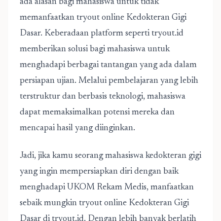
ada alasan bagi mahasiswa untuk tidak
memanfaatkan tryout online Kedokteran Gigi
Dasar. Keberadaan platform seperti tryout.id
memberikan solusi bagi mahasiswa untuk
menghadapi berbagai tantangan yang ada dalam
persiapan ujian. Melalui pembelajaran yang lebih
terstruktur dan berbasis teknologi, mahasiswa
dapat memaksimalkan potensi mereka dan
mencapai hasil yang diinginkan.
Jadi, jika kamu seorang mahasiswa kedokteran gigi
yang ingin mempersiapkan diri dengan baik
menghadapi UKOM Rekam Medis, manfaatkan
sebaik mungkin tryout online Kedokteran Gigi
Dasar di tryout.id. Dengan lebih banyak berlatih