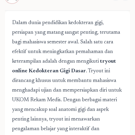
Dalam dunia pendidikan kedokteran gigi,
persiapan yang matang sangat penting, terutama
bagi mahasiswa semester awal. Salah satu cara
efektif untuk meningkatkan pemahaman dan
keterampilan adalah dengan mengikuti
tryout
online Kedokteran Gigi Dasar
. Tryout ini
dirancang khusus untuk membantu mahasiswa
menghadapi ujian dan mempersiapkan diri untuk
UKOM Rekam Medis. Dengan berbagai materi
yang mencakup soal anatomi gigi dan aspek
penting lainnya, tryout ini menawarkan
pengalaman belajar yang interaktif dan