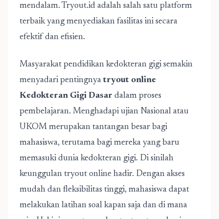
mendalam. Tryout.id adalah salah satu platform
terbaik yang menyediakan fasilitas ini secara
efektif dan efisien.
Masyarakat pendidikan kedokteran gigi semakin
menyadari pentingnya
tryout online
Kedokteran Gigi Dasar
dalam proses
pembelajaran. Menghadapi ujian Nasional atau
UKOM merupakan tantangan besar bagi
mahasiswa, terutama bagi mereka yang baru
memasuki dunia kedokteran gigi. Di sinilah
keunggulan tryout online hadir. Dengan akses
mudah dan fleksibilitas tinggi, mahasiswa dapat
melakukan latihan soal kapan saja dan di mana