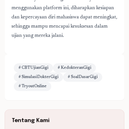
menggunakan platform ini, diharapkan kesiapan
dan kepercayaan diri mahasiswa dapat meningkat,
sehingga mampu mencapai kesuksesan dalam
ujian yang mereka jalani.
# CBTUjianGigi
# KedokteranGigi
# SimulasiDokterGigi
# SoalDasarGigi
# TryoutOnline
Tentang Kami