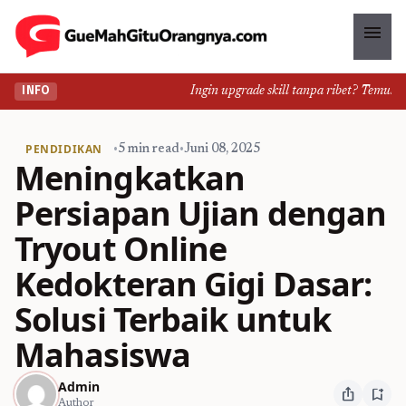
menu
Ingin upgrade skill tanpa ribet? Temukan ke
INFO
PENDIDIKAN
•
5 min read
•
Juni 08, 2025
Meningkatkan
Persiapan Ujian dengan
Tryout Online
Kedokteran Gigi Dasar:
Solusi Terbaik untuk
Mahasiswa
Admin
ios_share
bookmark_add
Author