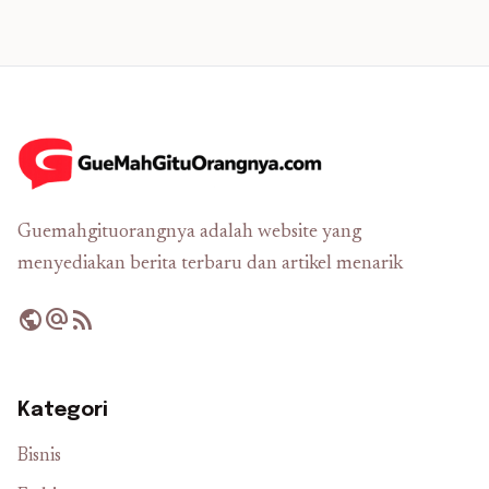
Guemahgituorangnya adalah website yang
menyediakan berita terbaru dan artikel menarik
public
alternate_email
rss_feed
Kategori
Bisnis