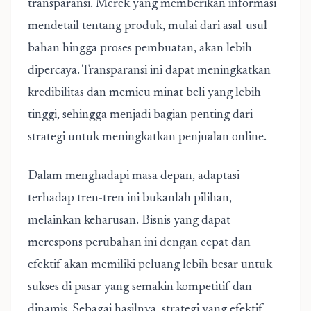
transparansi. Merek yang memberikan informasi
mendetail tentang produk, mulai dari asal-usul
bahan hingga proses pembuatan, akan lebih
dipercaya. Transparansi ini dapat meningkatkan
kredibilitas dan memicu minat beli yang lebih
tinggi, sehingga menjadi bagian penting dari
strategi untuk meningkatkan penjualan online.
Dalam menghadapi masa depan, adaptasi
terhadap tren-tren ini bukanlah pilihan,
melainkan keharusan. Bisnis yang dapat
merespons perubahan ini dengan cepat dan
efektif akan memiliki peluang lebih besar untuk
sukses di pasar yang semakin kompetitif dan
dinamis. Sebagai hasilnya, strategi yang efektif