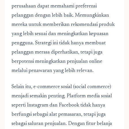
perusahaan dapat memahami preferensi
pelanggan dengan lebih baik. Memungkinkan
mereka untuk memberikan rekomendasi produk
yang lebih sesuai dan meningkatkan kepuasan
pengguna. Strategi ini tidak hanya membuat
pelanggan merasa diperhatikan, tetapi juga
berpotensi meningkatkan penjualan online
melalui penawaran yang lebih relevan.
Selain itu, e-commerce sosial (social commerce)
menjadi semakin penting. Platform media sosial
seperti Instagram dan Facebook tidak hanya
berfungsi sebagai alat pemasaran, tetapi juga
sebagai saluran penjualan. Dengan fitur belanja