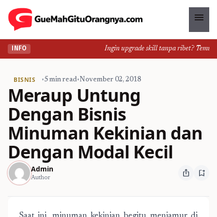
menu
Ingin upgrade skill tanpa ribet? Temukan k
INFO
BISNIS
•
5 min read
•
November 02, 2018
Meraup Untung
Dengan Bisnis
Minuman Kekinian dan
Dengan Modal Kecil
Admin
ios_share
bookmark_add
Author
Saat ini, minuman kekinian begitu menjamur di