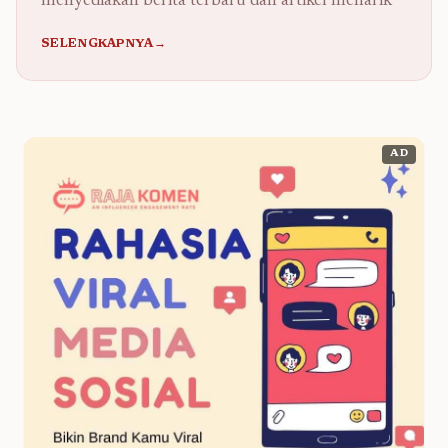
menyediakan berita terbaru dan artikel menarik
SELENGKAPNYA→
AD