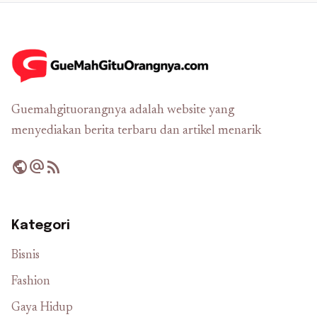
Guemahgituorangnya adalah website yang
menyediakan berita terbaru dan artikel menarik
public
alternate_email
rss_feed
Kategori
Bisnis
Fashion
Gaya Hidup