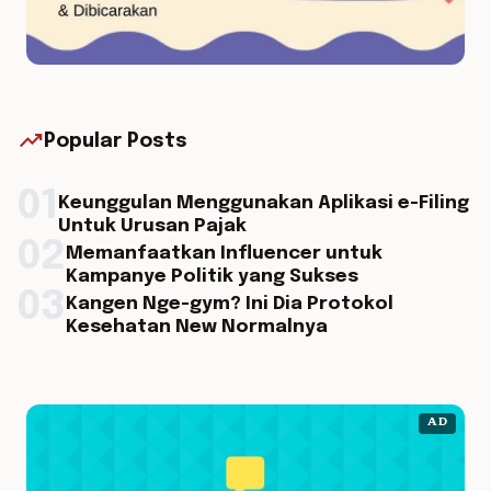
trending_up
Popular Posts
01
Keunggulan Menggunakan Aplikasi e-Filing
Untuk Urusan Pajak
02
Memanfaatkan Influencer untuk
Kampanye Politik yang Sukses
03
Kangen Nge-gym? Ini Dia Protokol
Kesehatan New Normalnya
AD