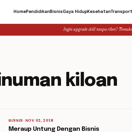
Home
Pendidikan
Bisnis
Gaya Hidup
Kesehatan
Transport
Ingin upgrade skill tanpa ribet? Temukan kelas se
inuman kiloan
BISNIS
•
NOV 02, 2018
5 min read
Meraup Untung Dengan Bisnis