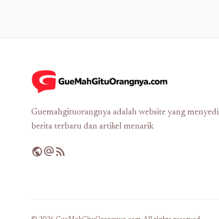
Guemahgituorangnya adalah website yang menyed
berita terbaru dan artikel menarik
public
alternate_email
rss_feed