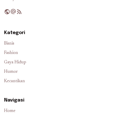
public
alternate_email
rss_feed
Kategori
Bisnis
Fashion
Gaya Hidup
Humor
Kecantikan
Navigasi
Home