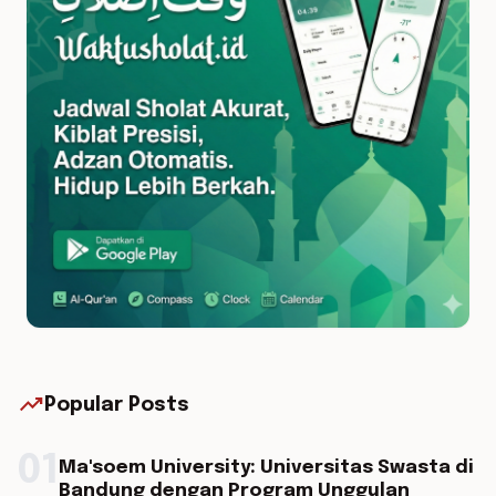
trending_up
Popular Posts
01
Ma'soem University: Universitas Swasta di
Bandung dengan Program Unggulan