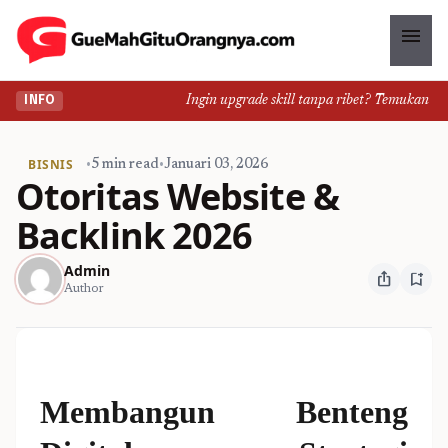
menu
Ingin upgrade skill tanpa ribet? Temukan kelas 
INFO
BISNIS
•
5 min read
•
Januari 03, 2026
Otoritas Website &
Backlink 2026
Admin
ios_share
bookmark_add
Author
Membangun Benteng