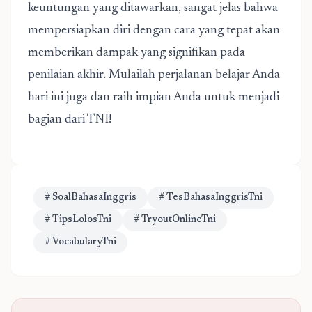
keuntungan yang ditawarkan, sangat jelas bahwa
mempersiapkan diri dengan cara yang tepat akan
memberikan dampak yang signifikan pada
penilaian akhir. Mulailah perjalanan belajar Anda
hari ini juga dan raih impian Anda untuk menjadi
bagian dari TNI!
# SoalBahasaInggris
# TesBahasaInggrisTni
# TipsLolosTni
# TryoutOnlineTni
# VocabularyTni