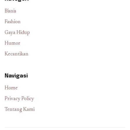
Bisnis
Fashion
Gaya Hidup
Humor
Kecantikan
Navigasi
Home
Privacy Policy
Tentang Kami