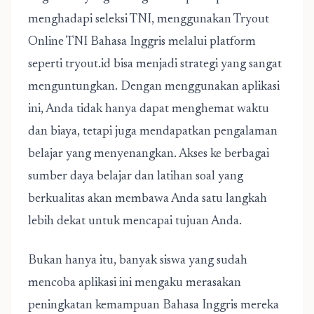
menghadapi seleksi TNI, menggunakan Tryout
Online TNI Bahasa Inggris melalui platform
seperti tryout.id bisa menjadi strategi yang sangat
menguntungkan. Dengan menggunakan aplikasi
ini, Anda tidak hanya dapat menghemat waktu
dan biaya, tetapi juga mendapatkan pengalaman
belajar yang menyenangkan. Akses ke berbagai
sumber daya belajar dan latihan soal yang
berkualitas akan membawa Anda satu langkah
lebih dekat untuk mencapai tujuan Anda.
Bukan hanya itu, banyak siswa yang sudah
mencoba aplikasi ini mengaku merasakan
peningkatan kemampuan Bahasa Inggris mereka