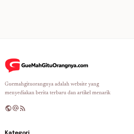
Guemahgituorangnya adalah website yang
menyediakan berita terbaru dan artikel menarik
public
alternate_email
rss_feed
Kategori