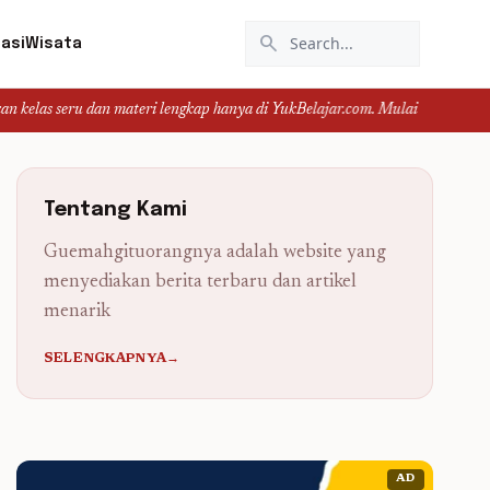
search
asi
Wisata
u dan materi lengkap hanya di YukBelajar.com. Mulai langkah suksesmu hari in
Tentang Kami
Guemahgituorangnya adalah website yang
menyediakan berita terbaru dan artikel
menarik
SELENGKAPNYA→
AD