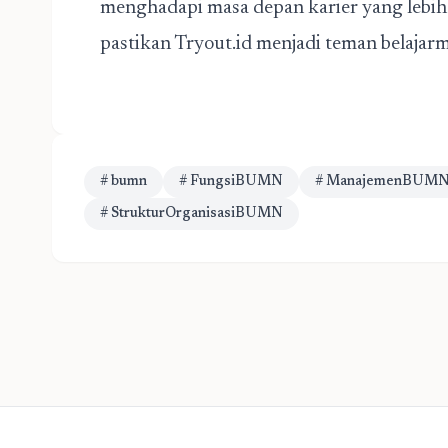
menghadapi masa depan karier yang lebih 
pastikan Tryout.id menjadi teman belajarm
# bumn
# FungsiBUMN
# ManajemenBUM
# StrukturOrganisasiBUMN