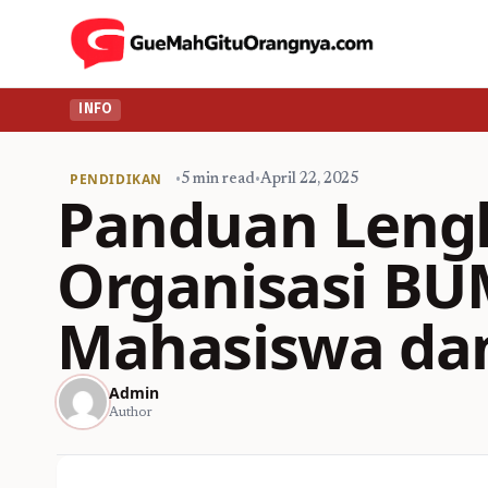
INFO
PENDIDIKAN
•
5 min read
•
April 22, 2025
Panduan Lengk
Organisasi B
Mahasiswa dan
Admin
Author