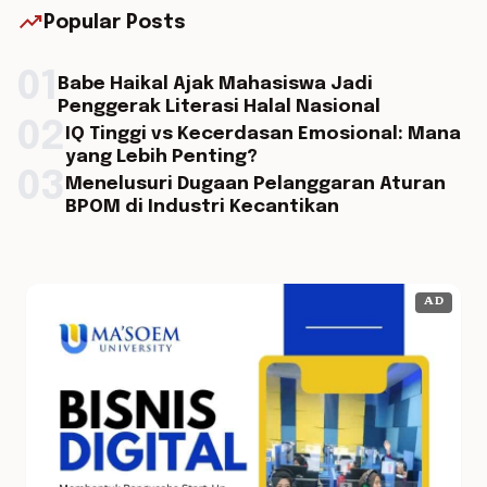
trending_up
Popular Posts
01
Babe Haikal Ajak Mahasiswa Jadi
Penggerak Literasi Halal Nasional
02
IQ Tinggi vs Kecerdasan Emosional: Mana
yang Lebih Penting?
03
Menelusuri Dugaan Pelanggaran Aturan
BPOM di Industri Kecantikan
AD