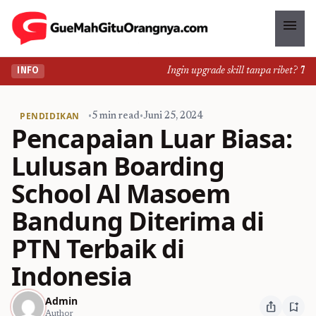
menu
Ingin upgrade skill tanpa ribet? Temu
INFO
PENDIDIKAN
•
5 min read
•
Juni 25, 2024
Pencapaian Luar Biasa:
Lulusan Boarding
School Al Masoem
Bandung Diterima di
PTN Terbaik di
Indonesia
Admin
ios_share
bookmark_add
Author