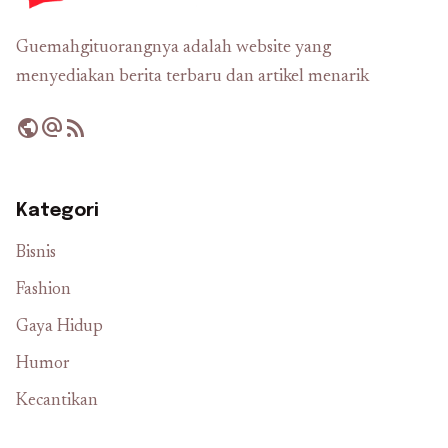
Guemahgituorangnya adalah website yang
menyediakan berita terbaru dan artikel menarik
public
alternate_email
rss_feed
Kategori
Bisnis
Fashion
Gaya Hidup
Humor
Kecantikan