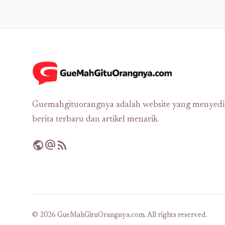
Guemahgituorangnya adalah website yang menyed
berita terbaru dan artikel menarik
public
alternate_email
rss_feed
© 2026 GueMahGituOrangnya.com. All rights reserved.