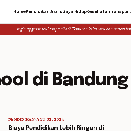
Home
Pendidikan
Bisnis
Gaya Hidup
Kesehatan
Transport
Ingin upgrade skill tanpa ribet? Temukan kelas seru dan materi lengkap hany
ool di Bandung
PENDIDIKAN
•
AGU 02, 2024
5 min read
Biaya Pendidikan Lebih Ringan di