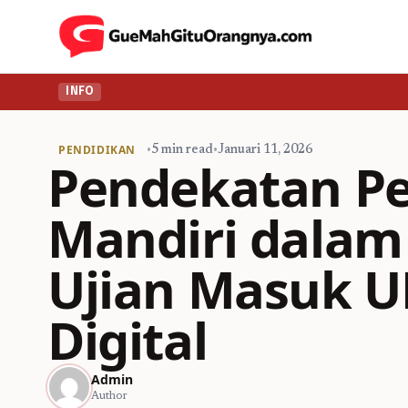
INFO
PENDIDIKAN
•
5 min read
•
Januari 11, 2026
Pendekatan P
Mandiri dala
Ujian Masuk U
Digital
Admin
Author