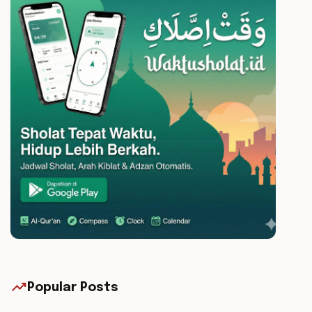
trending_up
Popular Posts