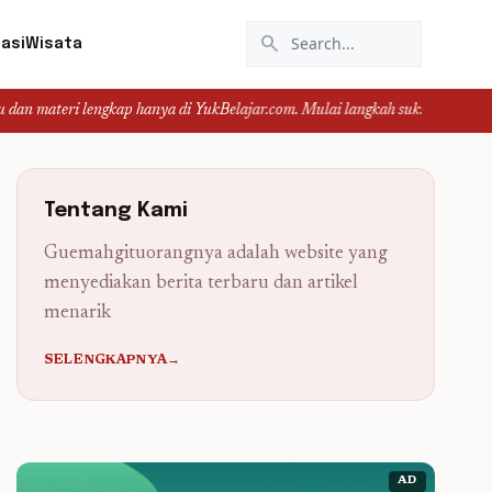
search
asi
Wisata
ap hanya di YukBelajar.com. Mulai langkah suksesmu hari ini! • Mau lulus? La
Tentang Kami
Guemahgituorangnya adalah website yang
menyediakan berita terbaru dan artikel
menarik
SELENGKAPNYA→
AD