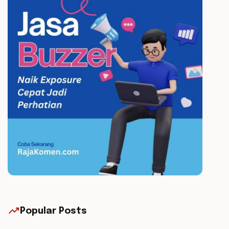
trending_up
Popular Posts