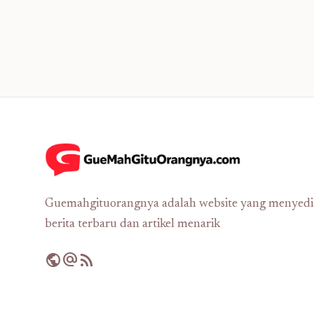
Guemahgituorangnya adalah website yang menyed
berita terbaru dan artikel menarik
public
alternate_email
rss_feed