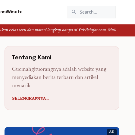
search
asi
Wisata
ru dan materi lengkap hanya di YukBelajar.com. Mulai langkah suksesmu hari 
Tentang Kami
Guemahgituorangnya adalah website yang
menyediakan berita terbaru dan artikel
menarik
SELENGKAPNYA→
AD