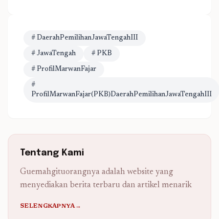
# DaerahPemilihanJawaTengahIII
# JawaTengah
# PKB
# ProfilMarwanFajar
#
ProfilMarwanFajar(PKB)DaerahPemilihanJawaTengahIII
Tentang Kami
Guemahgituorangnya adalah website yang
menyediakan berita terbaru dan artikel menarik
SELENGKAPNYA→