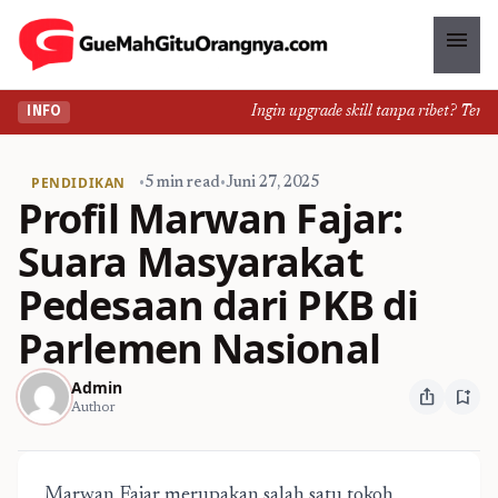
menu
Ingin upgrade skill tanpa ribet? Temukan 
INFO
PENDIDIKAN
•
5 min read
•
Juni 27, 2025
Profil Marwan Fajar:
Suara Masyarakat
Pedesaan dari PKB di
Parlemen Nasional
Admin
ios_share
bookmark_add
Author
Marwan Fajar merupakan salah satu tokoh