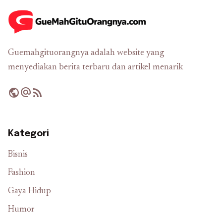
Guemahgituorangnya adalah website yang
menyediakan berita terbaru dan artikel menarik
public
alternate_email
rss_feed
Kategori
Bisnis
Fashion
Gaya Hidup
Humor