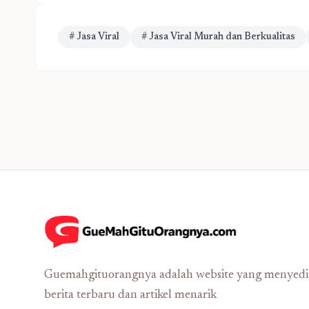
# Jasa Viral
# Jasa Viral Murah dan Berkualitas
Guemahgituorangnya adalah website yang menyed
berita terbaru dan artikel menarik