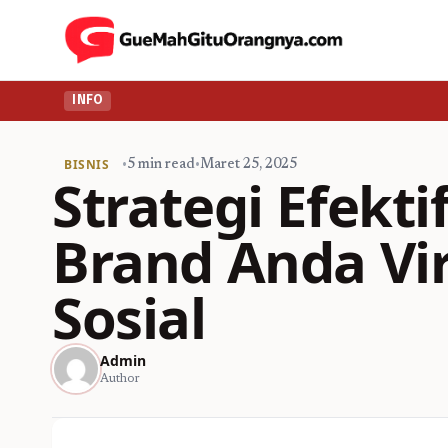
INFO
BISNIS
•
5 min read
•
Maret 25, 2025
Strategi Efekt
Brand Anda Vir
Sosial
Admin
Author