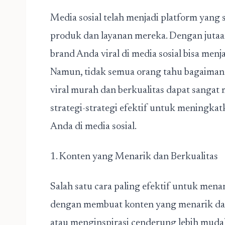
Media sosial telah menjadi platform yang
produk dan layanan mereka. Dengan jutaa
brand Anda viral di media sosial bisa me
Namun, tidak semua orang tahu bagaimana
viral murah dan berkualitas
dapat sangat 
strategi-strategi efektif untuk meningka
Anda di media sosial.
1. Konten yang Menarik dan Berkualitas
Salah satu cara paling efektif untuk mena
dengan membuat konten yang menarik dan b
atau menginspirasi cenderung lebih mud