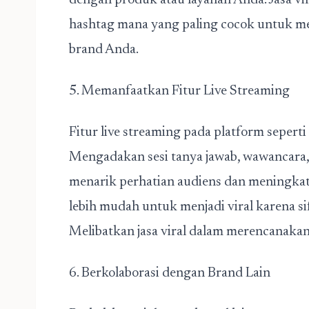
dengan produk atau layanan Anda. Jasa v
hashtag mana yang paling cocok untuk m
brand Anda.
5. Memanfaatkan Fitur Live Streaming
Fitur live streaming pada platform sepert
Mengadakan sesi tanya jawab, wawancara,
menarik perhatian audiens dan meningkatk
lebih mudah untuk menjadi viral karena sif
Melibatkan jasa viral dalam merencanakan 
6. Berkolaborasi dengan Brand Lain