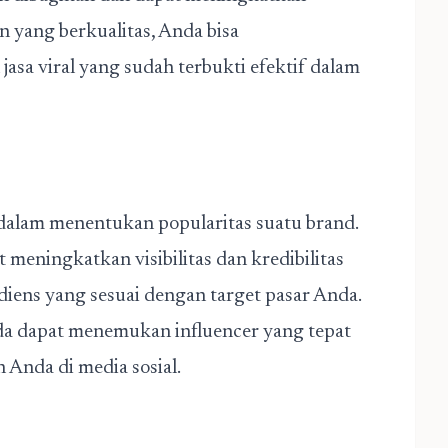
yang berkualitas, Anda bisa
a viral yang sudah terbukti efektif dalam
 dalam menentukan popularitas suatu brand.
meningkatkan visibilitas dan kredibilitas
diens yang sesuai dengan target pasar Anda.
nda dapat menemukan influencer yang tepat
nda di media sosial.