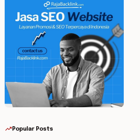
trending_up
Popular Posts