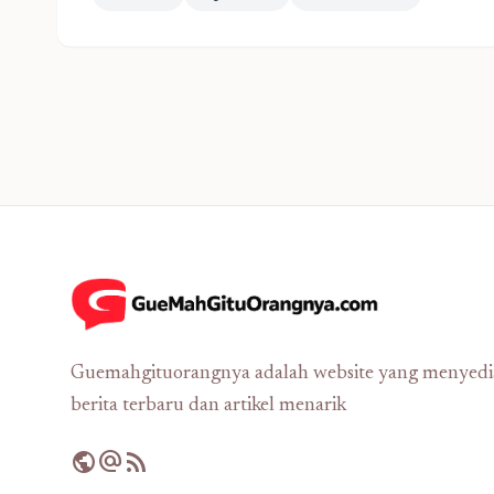
Guemahgituorangnya adalah website yang menyed
berita terbaru dan artikel menarik
public
alternate_email
rss_feed