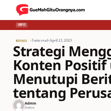
INFO
BISNIS
•
5 min read
•
April 21, 2025
Strategi Men
Konten Positif
Menutupi Beri
tentang Perus
Admin
Author