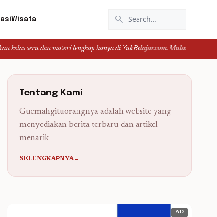
search
asi
Wisata
u dan materi lengkap hanya di YukBelajar.com. Mulai langkah suksesmu hari in
Tentang Kami
Guemahgituorangnya adalah website yang
menyediakan berita terbaru dan artikel
menarik
SELENGKAPNYA→
AD