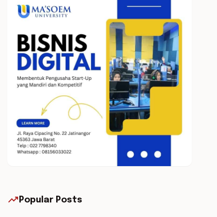
trending_up
Popular Posts