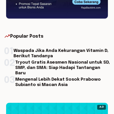
trending_up
Popular Posts
01
Waspada Jika Anda Kekurangan Vitamin D,
Berikut Tandanya
02
Tryout Gratis Asesmen Nasional untuk SD,
SMP, dan SMA: Siap Hadapi Tantangan
Baru
03
Mengenal Lebih Dekat Sosok Prabowo
Subianto si Macan Asia
AD