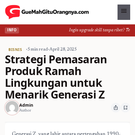
menu
Ingin upgrade skill tanpa ribet? Temuka
INFO
BISNIS
•
5 min read
•
April 28, 2025
Strategi Pemasaran
Produk Ramah
Lingkungan untuk
Menarik Generasi Z
Admin
ios_share
bookmark_add
Author
Generasi Z, yang lahir antara pertengahan 1990-