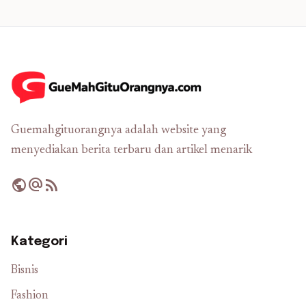
Guemahgituorangnya adalah website yang
menyediakan berita terbaru dan artikel menarik
public
alternate_email
rss_feed
Kategori
Bisnis
Fashion