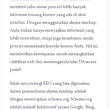
memberi tahu mesin pencari lebih banyak
informasi tentang konten yang ada di situs
tersebut. Dengan menggunakan skema markup,
Anda bukan hanya menyajikan informasi yang
lebih terstruktur, tetapi juga membantu mesin
pencari memahami konteks konten Anda. Hal ini
memberikan kesempatan untuk meningkatkan
visibilitas web dan memengaruhi nilai DA secara
positif.
Salah satu strategi SEO yang bisa digunakan
dalam pemanfaatan skema markup adalah
dengan menerapkan schema.org. Schema.org
adalah inisiatif kolaboratif antara Google, Bing,