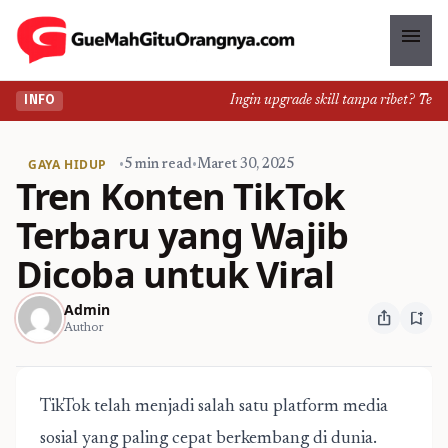
menu
Ingin upgrade skill tanpa ribet? Temuka
INFO
GAYA HIDUP
•
5 min read
•
Maret 30, 2025
Tren Konten TikTok
Terbaru yang Wajib
Dicoba untuk Viral
Admin
ios_share
bookmark_add
Author
TikTok telah menjadi salah satu platform media
sosial yang paling cepat berkembang di dunia.