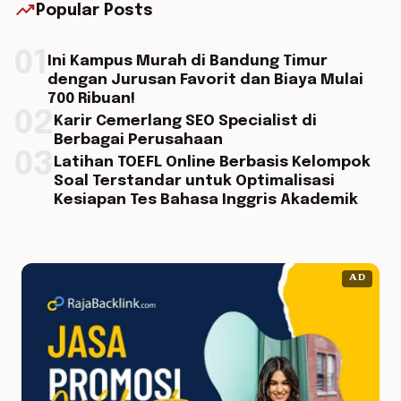
trending_up
Popular Posts
01
Ini Kampus Murah di Bandung Timur
dengan Jurusan Favorit dan Biaya Mulai
700 Ribuan!
02
Karir Cemerlang SEO Specialist di
Berbagai Perusahaan
03
Latihan TOEFL Online Berbasis Kelompok
Soal Terstandar untuk Optimalisasi
Kesiapan Tes Bahasa Inggris Akademik
AD