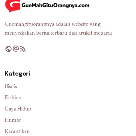
Guemahgituorangnya adalah website yang
menyediakan berita terbaru dan artikel menarik
public
alternate_email
rss_feed
Kategori
Bisnis
Fashion
Gaya Hidup
Humor
Kecantikan