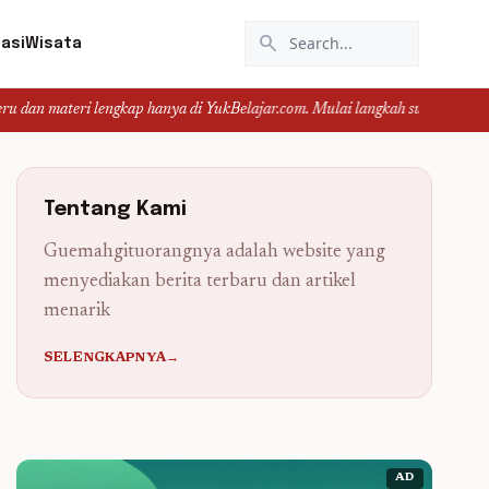
search
asi
Wisata
ri lengkap hanya di YukBelajar.com. Mulai langkah suksesmu hari ini! • Mau l
Tentang Kami
Guemahgituorangnya adalah website yang
menyediakan berita terbaru dan artikel
menarik
SELENGKAPNYA→
AD