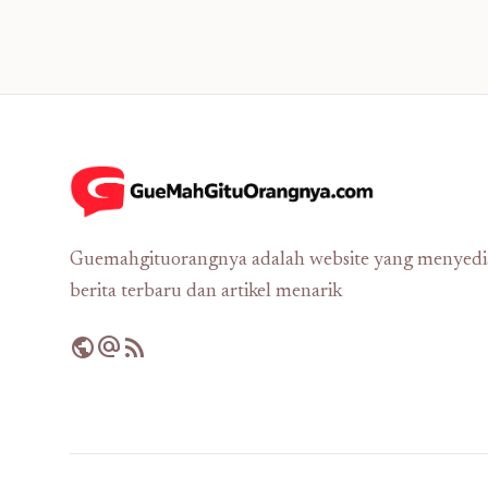
Guemahgituorangnya adalah website yang menyed
berita terbaru dan artikel menarik
public
alternate_email
rss_feed