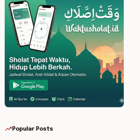
trending_up
Popular Posts