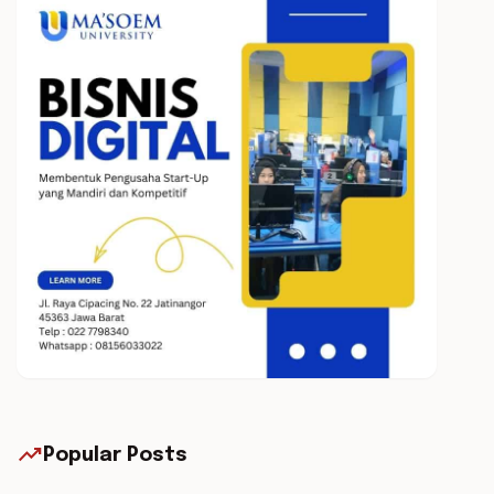
trending_up
Popular Posts