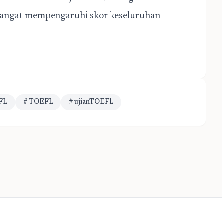
a sangat mempengaruhi skor keseluruhan
FL
# TOEFL
# ujianTOEFL