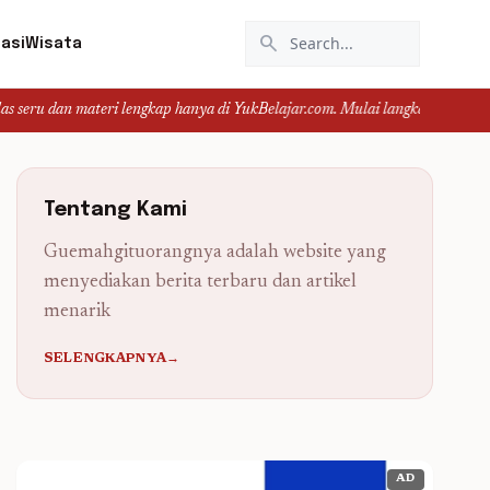
search
asi
Wisata
ateri lengkap hanya di YukBelajar.com. Mulai langkah suksesmu hari ini! • M
Tentang Kami
Guemahgituorangnya adalah website yang
menyediakan berita terbaru dan artikel
menarik
SELENGKAPNYA→
AD