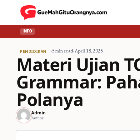
INFO
PENDIDIKAN
•
5 min read
•
April 18, 2025
Materi Ujian 
Grammar: Paha
Polanya
Admin
Author