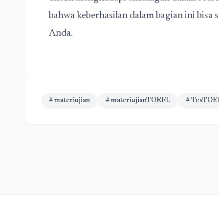
bahwa keberhasilan dalam bagian ini bis
Anda.
# materiujian
# materiujianTOEFL
# TesTOE