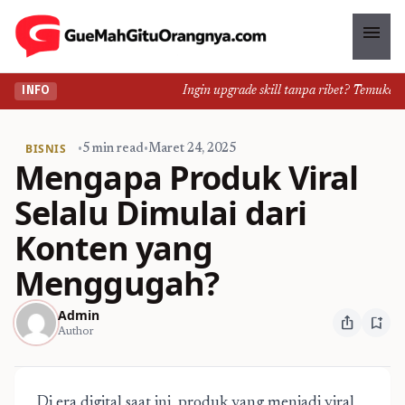
menu
Ingin upgrade skill tanpa ribet? Temukan kel
INFO
BISNIS
•
5 min read
•
Maret 24, 2025
Mengapa Produk Viral
Selalu Dimulai dari
Konten yang
Menggugah?
Admin
ios_share
bookmark_add
Author
Di era digital saat ini, produk yang menjadi viral