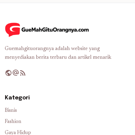
Guemahgituorangnya adalah website yang
menyediakan berita terbaru dan artikel menarik
public
alternate_email
rss_feed
Kategori
Bisnis
Fashion
Gaya Hidup