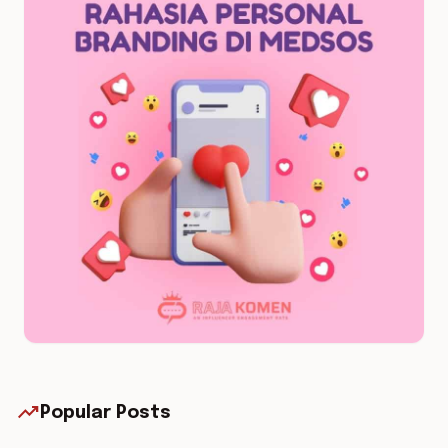
trending_up
Popular Posts