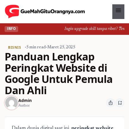
menu
Ingin upgrade skill tanpa ribet? Temukan
INFO
BISNIS
•
5 min read
•
Maret 25, 2025
Panduan Lengkap
Peringkat Website di
Google Untuk Pemula
Dan Ahli
Admin
ios_share
bookmark_add
Author
Dalam dunia digital saat ini,
peringkat website