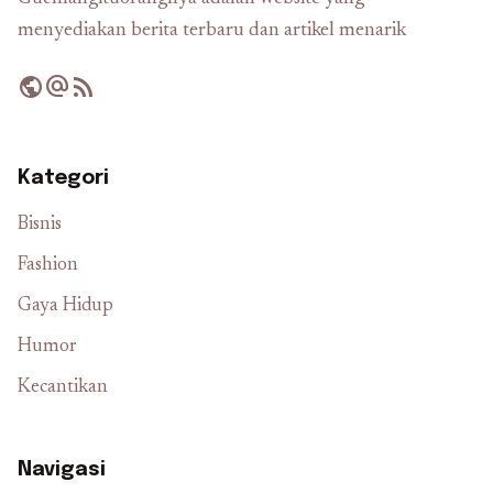
menyediakan berita terbaru dan artikel menarik
public
alternate_email
rss_feed
Kategori
Bisnis
Fashion
Gaya Hidup
Humor
Kecantikan
Navigasi