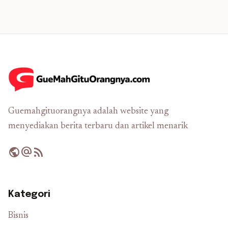
Guemahgituorangnya adalah website yang
menyediakan berita terbaru dan artikel menarik
public
alternate_email
rss_feed
Kategori
Bisnis