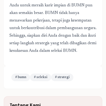
Anda untuk meraih karir impian di BUMN pun
akan semakin besar. BUMN tidak hanya
menawarkan pekerjaan, tetapi juga kesempatan
untuk berkontribusi dalam pembangunan negara.
Sehingga, siapkan diri Anda dengan baik dan ikuti
setiap langkah strategis yang telah dibagikan demi
kesuksesan Anda dalam seleksi BUMN.
# bumn
# seleksi
# strategi
Tentang Kami