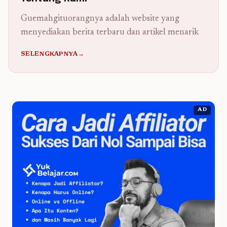
Guemahgituorangnya adalah website yang
menyediakan berita terbaru dan artikel menarik
SELENGKAPNYA→
AD