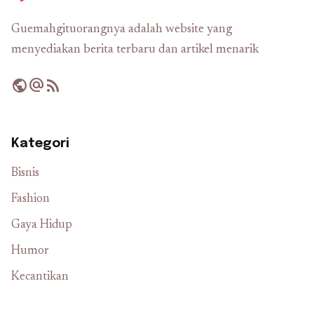
Guemahgituorangnya adalah website yang
menyediakan berita terbaru dan artikel menarik
public
alternate_email
rss_feed
Kategori
Bisnis
Fashion
Gaya Hidup
Humor
Kecantikan