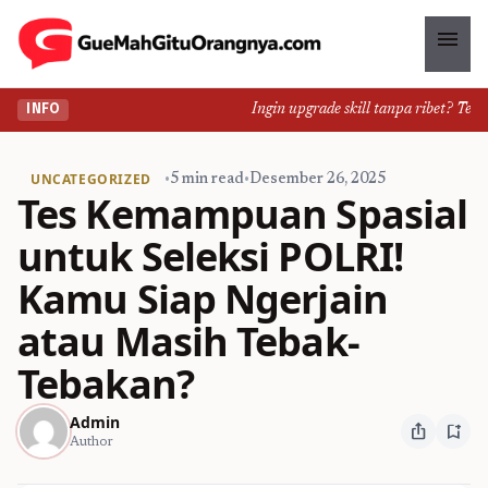
menu
Ingin upgrade skill tanpa ribet? Temuka
INFO
UNCATEGORIZED
•
5 min read
•
Desember 26, 2025
Tes Kemampuan Spasial
untuk Seleksi POLRI!
Kamu Siap Ngerjain
atau Masih Tebak-
Tebakan?
Admin
ios_share
bookmark_add
Author