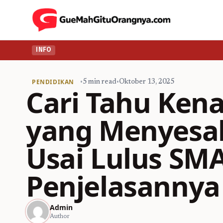
INFO
PENDIDIKAN
•
5 min read
•
Oktober 13, 2025
Cari Tahu Ken
yang Menyesal
Usai Lulus SM
Penjelasannya
Admin
Author