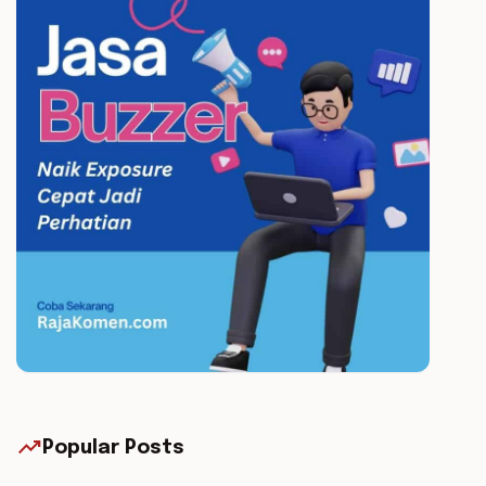
trending_up
Popular Posts