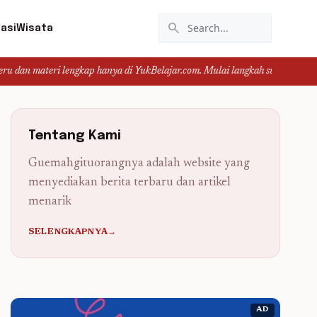
search
asi
Wisata
i lengkap hanya di YukBelajar.com. Mulai langkah suksesmu hari ini! • Mau lu
Tentang Kami
Guemahgituorangnya adalah website yang
menyediakan berita terbaru dan artikel
menarik
SELENGKAPNYA→
AD