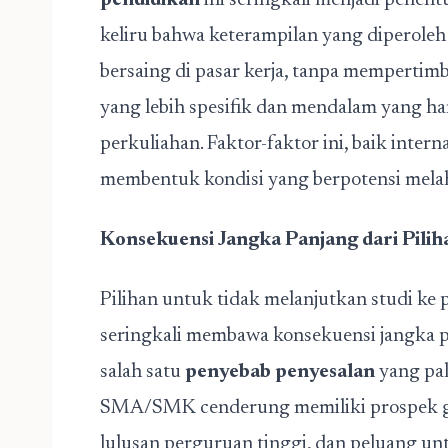
pendidikan
ini seringkali menjadi penentu
keliru bahwa keterampilan yang diperole
bersaing di pasar kerja, tanpa memperti
yang lebih spesifik dan mendalam yang ha
perkuliahan. Faktor-faktor ini, baik inter
membentuk kondisi yang berpotensi mela
Konsekuensi Jangka Panjang dari Pili
Pilihan untuk tidak melanjutkan studi ke
seringkali membawa konsekuensi jangka pa
salah satu
penyebab penyesalan
yang pal
SMA/SMK cenderung memiliki prospek gaj
lulusan perguruan tinggi, dan peluang u