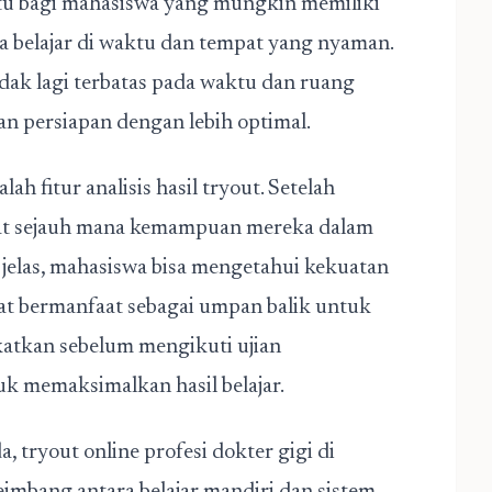
antu bagi mahasiswa yang mungkin memiliki
ka belajar di waktu dan tempat yang nyaman.
dak lagi terbatas pada waktu dan ruang
n persiapan dengan lebih optimal.
ah fitur analisis hasil tryout. Setelah
hat sejauh mana kemampuan mereka dalam
jelas, mahasiswa bisa mengetahui kekuatan
at bermanfaat sebagai umpan balik untuk
atkan sebelum mengikuti ujian
uk memaksimalkan hasil belajar.
, tryout online profesi dokter gigi di