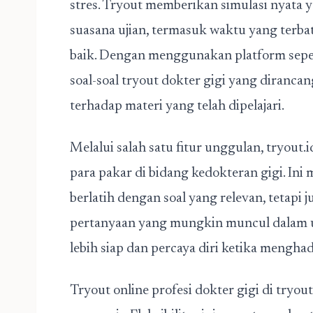
stres. Tryout memberikan simulasi nyat
suasana ujian, termasuk waktu yang terba
baik. Dengan menggunakan platform seper
soal-soal tryout dokter gigi yang dira
terhadap materi yang telah dipelajari.
Melalui salah satu fitur unggulan, tryout.
para pakar di bidang kedokteran gigi. In
berlatih dengan soal yang relevan, tetapi 
pertanyaan yang mungkin muncul dalam u
lebih siap dan percaya diri ketika menghada
Tryout online profesi dokter gigi di tryout