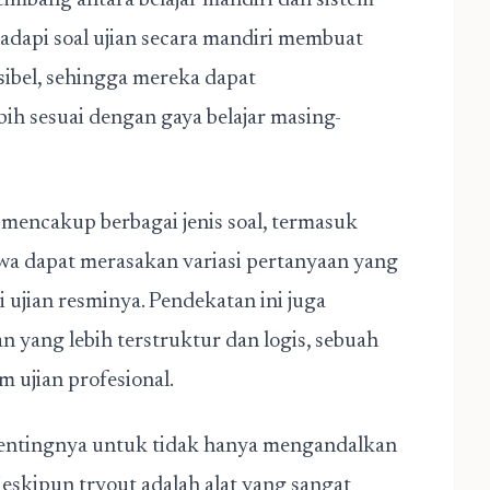
imbang antara belajar mandiri dan sistem
adapi soal ujian secara mandiri membuat
sibel, sehingga mereka dapat
ih sesuai dengan gaya belajar masing-
a mencakup berbagai jenis soal, termasuk
swa dapat merasakan variasi pertanyaan yang
jian resminya. Pendekatan ini juga
 yang lebih terstruktur dan logis, sebuah
 ujian profesional.
 pentingnya untuk tidak hanya mengandalkan
Meskipun tryout adalah alat yang sangat