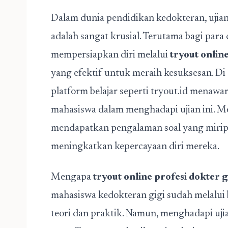
Dalam dunia pendidikan kedokteran, ujian
adalah sangat krusial. Terutama bagi para
mempersiapkan diri melalui
tryout online
yang efektif untuk meraih kesuksesan. Di e
platform belajar seperti tryout.id menaw
mahasiswa dalam menghadapi ujian ini. Mel
mendapatkan pengalaman soal yang mirip
meningkatkan kepercayaan diri mereka.
Mengapa
tryout online profesi dokter g
mahasiswa kedokteran gigi sudah melalui
teori dan praktik. Namun, menghadapi uj