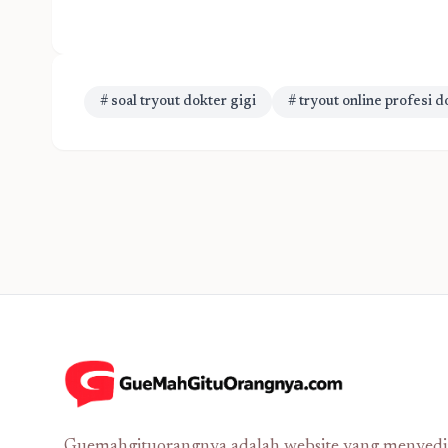
# soal tryout dokter gigi
# tryout online profesi d
Guemahgituorangnya adalah website yang menyed