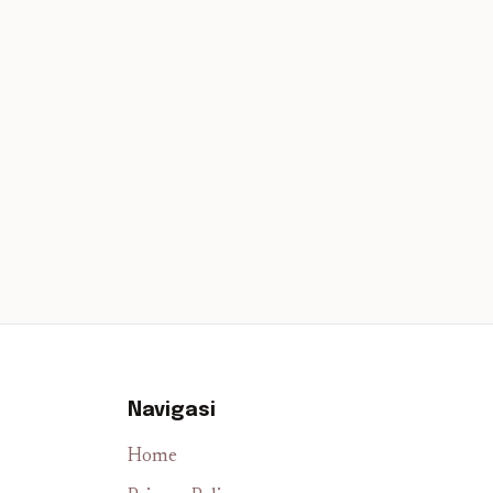
Navigasi
Home