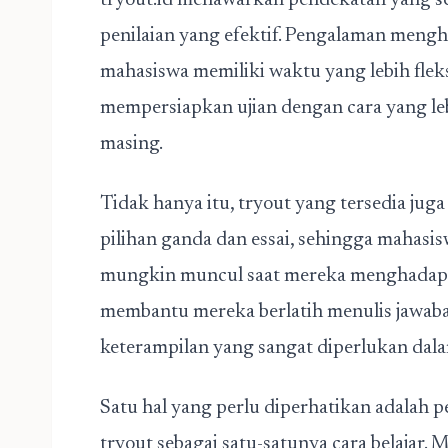
tryout.id menawarkan pendekatan yang se
penilaian yang efektif. Pengalaman mengh
mahasiswa memiliki waktu yang lebih flek
mempersiapkan ujian dengan cara yang leb
masing.
Tidak hanya itu, tryout yang tersedia jug
pilihan ganda dan essai, sehingga mahasi
mungkin muncul saat mereka menghadapi u
membantu mereka berlatih menulis jawaban
keterampilan yang sangat diperlukan dalam
Satu hal yang perlu diperhatikan adalah
tryout sebagai satu-satunya cara belajar. 