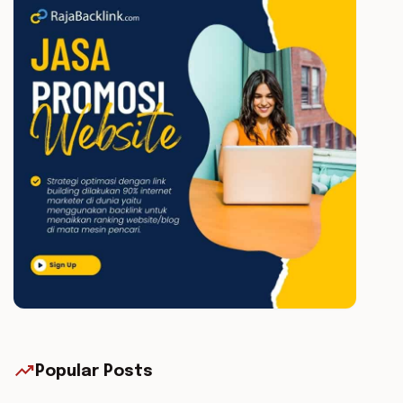
trending_up
Popular Posts